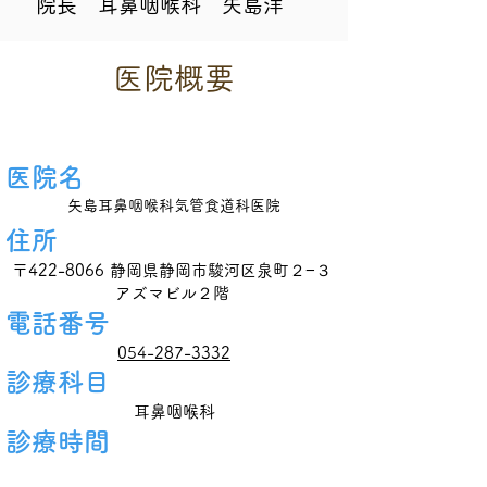
院長 耳鼻咽喉科 矢島洋
​医院概要
​医院名
​矢島耳鼻咽喉科気管食道科医院
​住所
〒422-8066 静岡県静岡市駿河区泉町２−３
アズマビル２階
​電話番号
054-287-3332
​診療科目
耳鼻咽喉科
​診療時間
​診療時間
​月
​火
​水
​木
​金
​土
​日