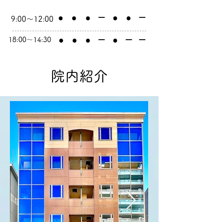
​●
●
●
​ー
​●
​●
​ー
9:00～12:00
​●
●
●
​ー
​●
​ー
​ー
14:30～18:00
​院内紹介