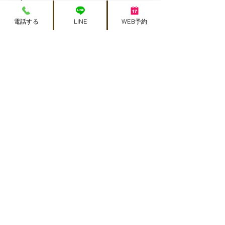
​呼吸機能を調べる検査です。息を思いっき
電話する
LINE
WEB予約
り吸い込み、次に力いっぱい吐きます。息
を思いっきり吸った時の肺活量、吐き始め
て吐き終わるまでの時間、吐くスピードを
測定します。最初の1秒間で吐きだした空
気の量で喘息の重症度が診断されます。