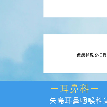
健康状態を把握
​ー耳鼻科ー
​矢島耳鼻咽喉科