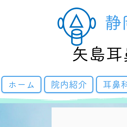
静
​矢島
ホーム
院内紹介
耳鼻