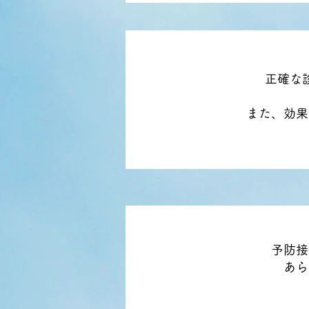
正確な
また、効果
予防接
あら