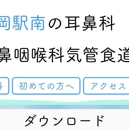
岡駅南
​の耳鼻科
耳鼻咽喉科気管食
科
初めての方へ
アクセス
ダウンロード